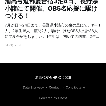
浦高弓道部夏合宿3泊4日、長野県
小諸にて開催、OB5名応援に駆け
つける！
7月21日〜24日まで、長野県小諸市の泉の里にて、1年11
人、2年生18人、顧問2人、駆けつけたOB5人の計36人
にて夏合宿をしました。1年生は、初めての的前、2年生
は、さらなる上達を目指し、朝から夜まで弓に明け暮
31 7月 2026
れ、またOB含めたトーナメントをしたりと交流を深めた
と聞いています。OB5名は、23回生、65回生、67回
生、73回生でした。お忙しい中応援に駆けつけ下さり有
難うございました。また弓友会として夏合宿援助金を出
しております。浦高弓道部は、これを機会に、さらなる
上を目指してもらいたい。頑張！ファイト!
浦高弓友会HP
© 2026
Data & privacy
Contact
Contribute →
Powered by Ghost