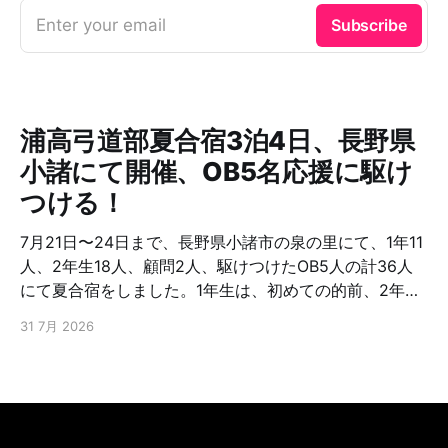
Enter your email
Subscribe
浦高弓道部夏合宿3泊4日、長野県
小諸にて開催、OB5名応援に駆け
つける！
7月21日〜24日まで、長野県小諸市の泉の里にて、1年11
人、2年生18人、顧問2人、駆けつけたOB5人の計36人
にて夏合宿をしました。1年生は、初めての的前、2年生
は、さらなる上達を目指し、朝から夜まで弓に明け暮
31 7月 2026
れ、またOB含めたトーナメントをしたりと交流を深めた
と聞いています。OB5名は、23回生、65回生、67回
生、73回生でした。お忙しい中応援に駆けつけ下さり有
難うございました。また弓友会として夏合宿援助金を出
しております。浦高弓道部は、これを機会に、さらなる