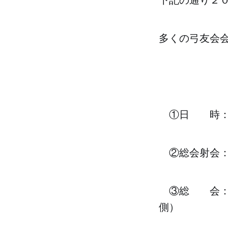
多くの弓友会
①日 時：
②総会射会：
③総 会： 
側）