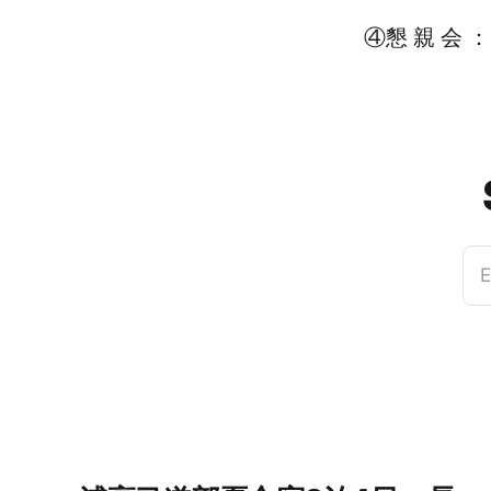
④懇 親 会 
E