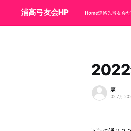
浦高弓友会HP
Home
連絡先
弓友会だ
20
森
02 7月 20
下記の通り２