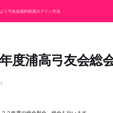
より
弓友会規約
役員
ログイン方法
22年度浦高弓友会総
22
０２２年度の総会射会、総会を行います。