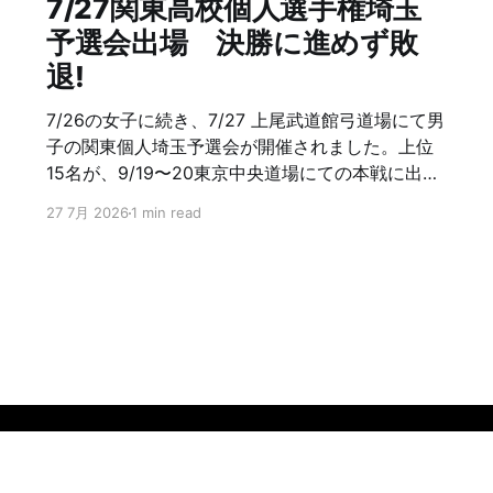
7/27関東高校個人選手権埼玉
予選会出場 決勝に進めず敗
退!
7/26の女子に続き、7/27 上尾武道館弓道場にて男
子の関東個人埼玉予選会が開催されました。上位
15名が、9/19〜20東京中央道場にての本戦に出場
できる。浦高弓道部は、2年生、2チーム(3人立ち)
27 7月 2026
1 min read
の6名が参加。 1次予選にて、浦高弓道部は、3名
が通過。2次予選にて残念ながら3名も敗退。6
中/8射以上40名が、決勝進出。ただ残念！ 12射
12中優勝、11中5人、10中射詰9人の15名が本戦
に。 次は、11月の関東選抜、全国選抜の埼玉予選
会があります。 浦高弓
道部 頑張れ!！ ファイト!!
Data & privacy
Contact
Contribute →