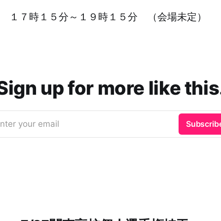
： １７時１５分～１９時１５分 （会場未定）
Sign up for more like this
nter your email
Subscrib