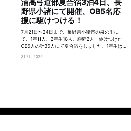
浦高弓道部夏合宿3泊4日、長
野県小諸にて開催、OB5名応
援に駆けつける！
7月21日〜24日まで、長野県小諸市の泉の里に
て、1年11人、2年生18人、顧問2人、駆けつけた
OB5人の計36人にて夏合宿をしました。1年生は、
初めての的前、2年生は、さらなる上達を目指し、
31 7月 2026
朝から夜まで弓に明け暮れ、またOB含めたトーナ
メントをしたりと交流を深めたと聞いています。
OB5名は、23回生、65回生、67回生、73回生で
した。お忙しい中応援に駆けつけ下さり有難うご
ざいました。また弓友会として夏合宿援助金を出
しております。浦高弓道部は、これを機会に、さ
らなる上を目指してもらいたい。頑張！ファイト!
浦高弓友会HP
© 2026