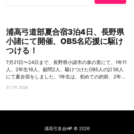
浦高弓道部夏合宿3泊4日、長野県
小諸にて開催、OB5名応援に駆け
つける！
7月21日〜24日まで、長野県小諸市の泉の里にて、1年11
人、2年生18人、顧問2人、駆けつけたOB5人の計36人
にて夏合宿をしました。1年生は、初めての的前、2年生
は、さらなる上達を目指し、朝から夜まで弓に明け暮
31 7月 2026
れ、またOB含めたトーナメントをしたりと交流を深めた
と聞いています。OB5名は、23回生、65回生、67回
生、73回生でした。お忙しい中応援に駆けつけ下さり有
難うございました。また弓友会として夏合宿援助金を出
しております。浦高弓道部は、これを機会に、さらなる
上を目指してもらいたい。頑張！ファイト!
浦高弓友会HP
© 2026