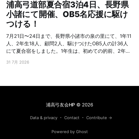
浦高弓道部夏合宿3泊4日、長野県
小諸にて開催、OB5名応援に駆け
つける！
7月21日〜24日まで、長野県小諸市の泉の里にて、1年11
人、2年生18人、顧問2人、駆けつけたOB5人の計36人
にて夏合宿をしました。1年生は、初めての的前、2年生
は、さらなる上達を目指し、朝から夜まで弓に明け暮
31 7月 2026
れ、またOB含めたトーナメントをしたりと交流を深めた
と聞いています。OB5名は、23回生、65回生、67回
生、73回生でした。お忙しい中応援に駆けつけ下さり有
難うございました。また弓友会として夏合宿援助金を出
しております。浦高弓道部は、これを機会に、さらなる
上を目指してもらいたい。頑張！ファイト!
浦高弓友会HP
© 2026
Data & privacy
Contact
Contribute →
Powered by Ghost