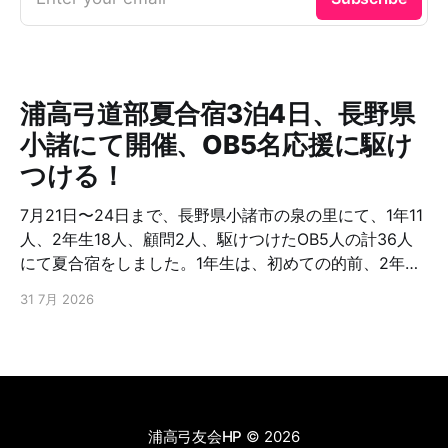
浦高弓道部夏合宿3泊4日、長野県
小諸にて開催、OB5名応援に駆け
つける！
7月21日〜24日まで、長野県小諸市の泉の里にて、1年11
人、2年生18人、顧問2人、駆けつけたOB5人の計36人
にて夏合宿をしました。1年生は、初めての的前、2年生
は、さらなる上達を目指し、朝から夜まで弓に明け暮
31 7月 2026
れ、またOB含めたトーナメントをしたりと交流を深めた
と聞いています。OB5名は、23回生、65回生、67回
生、73回生でした。お忙しい中応援に駆けつけ下さり有
難うございました。また弓友会として夏合宿援助金を出
しております。浦高弓道部は、これを機会に、さらなる
上を目指してもらいたい。頑張！ファイト!
浦高弓友会HP
© 2026