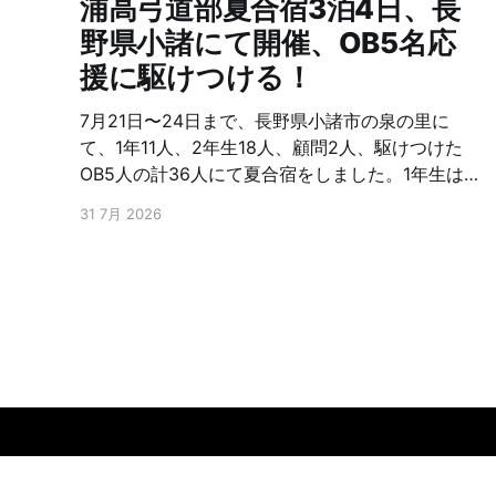
浦高弓道部夏合宿3泊4日、長
野県小諸にて開催、OB5名応
援に駆けつける！
7月21日〜24日まで、長野県小諸市の泉の里に
て、1年11人、2年生18人、顧問2人、駆けつけた
OB5人の計36人にて夏合宿をしました。1年生は、
初めての的前、2年生は、さらなる上達を目指し、
31 7月 2026
朝から夜まで弓に明け暮れ、またOB含めたトーナ
メントをしたりと交流を深めたと聞いています。
OB5名は、23回生、65回生、67回生、73回生で
した。お忙しい中応援に駆けつけ下さり有難うご
ざいました。また弓友会として夏合宿援助金を出
しております。浦高弓道部は、これを機会に、さ
らなる上を目指してもらいたい。頑張！ファイト!
浦高弓友会HP
© 2026