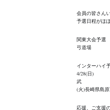
会員の皆さん
予選日程がほぼ
関東大会
弓道場 (本戦は
インタ
4/28(
武 団体、個人
(火)長崎県島原
応援、ご支援