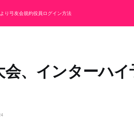
より
弓友会規約
役員
ログイン方法
大会、インターハイ
24