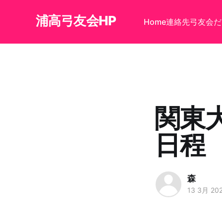
浦高弓友会HP
Home
連絡先
弓友会だ
関東
日程
森
13 3月 20