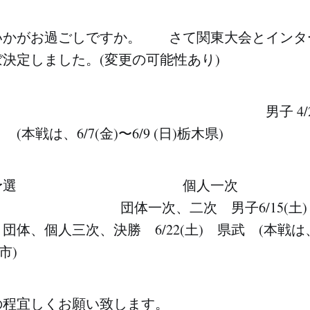
いかがお過ごしですか。 さて関東大会とインタ
決定しました。(変更の可能性あり)
予選 男子 4/21(日)
、6/7(金)〜6/9 (日)栃木県)
ーハイ予選 個人一次
日) 団体一次、二次 男子6/15(土
三次、決勝 6/22(土) 県武 (本戦は、8/3
市)
の程宜しくお願い致します。