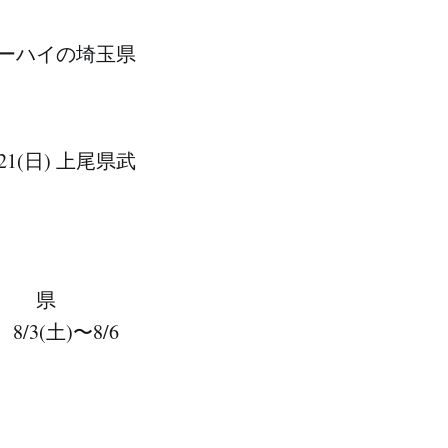
ーハイの埼玉県
 上尾県武
) 県
(土)〜8/6