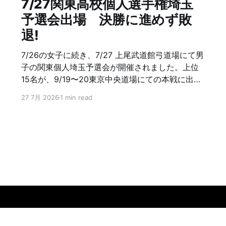
7/27関東高校個人選手権埼玉
予選会出場 決勝に進めず敗
退!
7/26の女子に続き、7/27 上尾武道館弓道場にて男
子の関東個人埼玉予選会が開催されました。上位
15名が、9/19〜20東京中央道場にての本戦に出場
できる。浦高弓道部は、2年生、2チーム(3人立ち)
27 7月 2026
1 min read
の6名が参加。 1次予選にて、浦高弓道部は、3名
が通過。2次予選にて残念ながら3名も敗退。6
中/8射以上40名が、決勝進出。ただ残念！ 12射
12中優勝、11中5人、10中射詰9人の15名が本戦
に。 次は、11月の関東選抜、全国選抜の埼玉予選
会があります。 浦高弓
道部 頑張れ!！ ファイト!!
Data & privacy
Contact
Contribute →