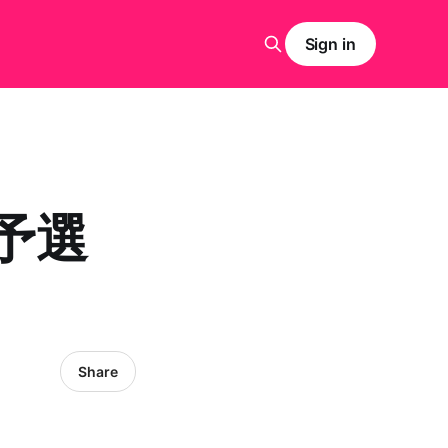
Sign in
予選
Share