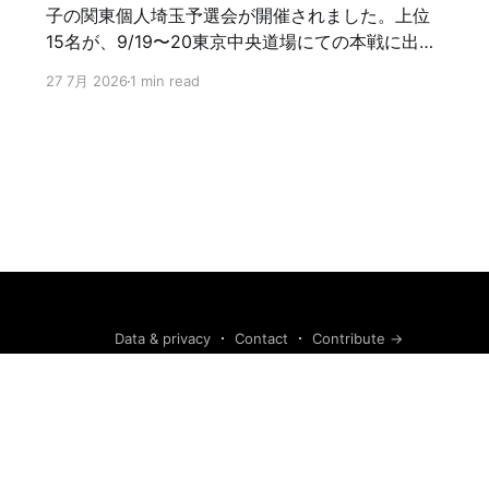
子の関東個人埼玉予選会が開催されました。上位
15名が、9/19〜20東京中央道場にての本戦に出場
できる。浦高弓道部は、2年生、2チーム(3人立ち)
27 7月 2026
1 min read
の6名が参加。 1次予選にて、浦高弓道部は、3名
が通過。2次予選にて残念ながら3名も敗退。6
中/8射以上40名が、決勝進出。ただ残念！ 12射
12中優勝、11中5人、10中射詰9人の15名が本戦
に。 次は、11月の関東選抜、全国選抜の埼玉予選
会があります。 浦高弓
道部 頑張れ!！ ファイト!!
Data & privacy
Contact
Contribute →