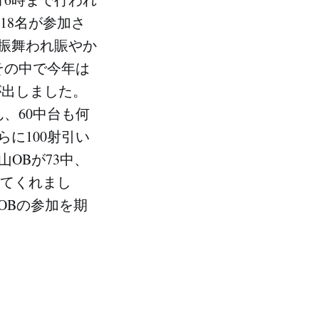
B18名が参加さ
が振舞われ賑やか
その中で今年は
が出しました。
ん、60中台も何
に100射引い
山OBが73中、
来てくれまし
OBの参加を期