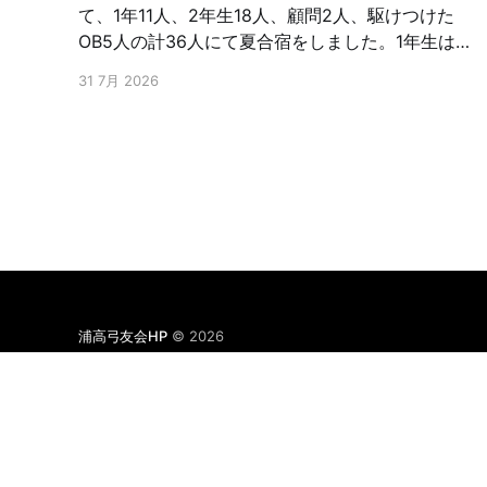
て、1年11人、2年生18人、顧問2人、駆けつけた
OB5人の計36人にて夏合宿をしました。1年生は、
初めての的前、2年生は、さらなる上達を目指し、
31 7月 2026
朝から夜まで弓に明け暮れ、またOB含めたトーナ
メントをしたりと交流を深めたと聞いています。
OB5名は、23回生、65回生、67回生、73回生で
した。お忙しい中応援に駆けつけ下さり有難うご
ざいました。また弓友会として夏合宿援助金を出
しております。浦高弓道部は、これを機会に、さ
らなる上を目指してもらいたい。頑張！ファイト!
浦高弓友会HP
© 2026