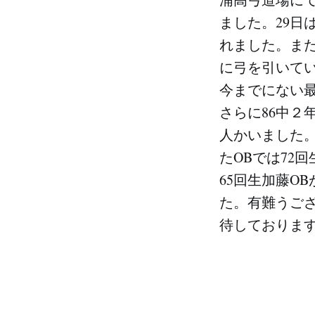
ました。29日は
れました。また
に弓を引いて
今までにない最
さらに86中２
人かいました。
たOBでは72回
65回生加藤O
た。有難うござ
待しておりま