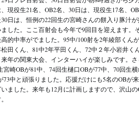
、現役生21名、OB2名、30日は、現役生17名、O
30日は、恒例の22回生の宮崎さんの餅入り豚汁
いました。ここ百射会も今年で9回目を迎えます。
高的中率がでました。95中/100射を2年綾部くん
年松田くん、81中2年平田くん、72中２年小岩井く
来年の関東大会、インターハイが楽しみです。さら
生宮崎OBが81中、74回生樋口OBが77中、70回生横
Bが73中と頑張りました。応援だけにも5名のOBが
いました。来年も12月に計画しますので、沢山の
す。