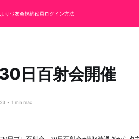
より
弓友会規約
役員
ログイン方法
,30日百射会開催
023
•
1 min read
29日プレ百射会、30日百射会が朝8時過ぎから夕