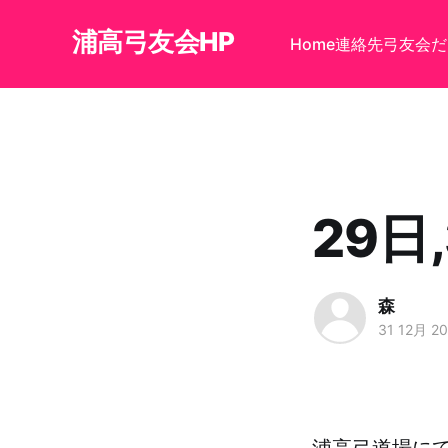
浦高弓友会HP
Home
連絡先
弓友会だ
29日
森
31 12月 2
浦高弓道場にて