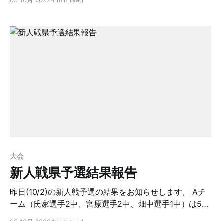
05 10月 2022
1 min read
中、岡田3中、工藤1中）の8中/12射の大差で勝ち。 2回
戦は越ケ谷と対戦、越ケ谷6中、浦高（樋口3中、岡田2
中、工藤1中）の6中で同中競射となり2対1で辛勝。 3回
戦は川越Bと対戦、川越8中、浦高（樋口3中、岡田1中、
工藤2中）の6中で敗退しました。 結果ベスト8となりま
した。 試合前の10日間はコロナ感染による学年閉鎖で
的前練習ができずぶっつけ本番でした。それを考えると
ベスト8は立派です。 次の11月5日に行われる全国選抜大
会予選には何とか無事練習をして大会に臨んでほしいと
思います。応援しましょう。
大会
新人戦県予選結果報告
昨日(10/2)の新人戦予選の結果をお知らせします。 Aチ
ーム（氏家選手2中、宮原選手2中、畑中選手1中）は5中
で1次通過、2次は（氏家選手1中、宮原選手2中、畑中選