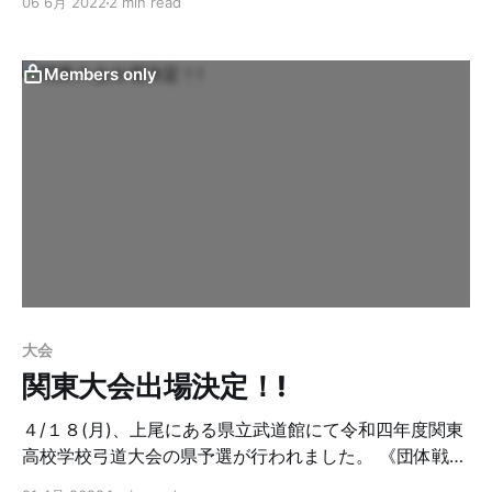
06 6月 2022
2 min read
予選を勝ち抜いた大前 加瀬 桜大選手、中 岡田 理杜選
手、落ち 坂田 和也選手とリザーブ 小平 懐世選手の四人
で臨みました。 【６/４】 関東大会予選一立目８中(３・
Members only
３・２)、二立目６中(２・２・２)の合計１４中で決勝ト
ーナメント進出を決定いたしました。 【６/５,６】 決勝
トーナメント一回戦は、対 水戸桜ノ牧高校(昨年準優
勝)。浦和８中(３・３・２)、水戸桜ノ牧高校８中で同中
競射へ。同中競射１本目、２中対２中。同中競射２本
目、３中対２中。二回戦進出を果たしました。 決勝トー
ナメント二回戦は、対 松尾高校。浦和７中(４・１・
２)、松尾高校４中。準決勝進出を果たしました。
大会
関東大会出場決定！!
４/１８(月)、上尾にある県立武道館にて令和四年度関東
高校学校弓道大会の県予選が行われました。 《団体戦》
Aチーム（加瀬選手、岡田選手、坂田選手、リザーブ鈴