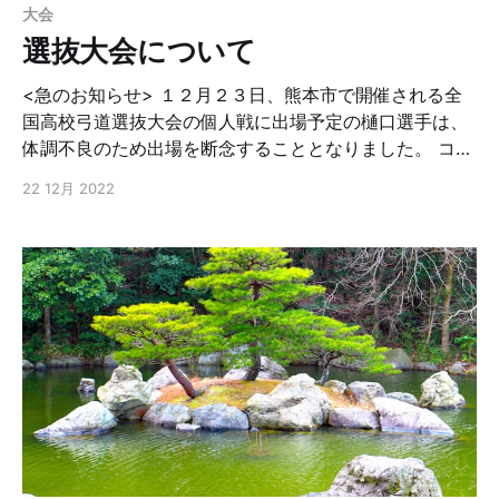
の方はログインすると写真を閲覧できます。
大会
選抜大会について
<急のお知らせ> １２月２３日、熊本市で開催される全
国高校弓道選抜大会の個人戦に出場予定の樋口選手は、
体調不良のため出場を断念することとなりました。 コロ
ナ感染拡大の最中の止むを得ぬ判断です。 練習や交流戦
22 12月 2022
では好調を維持していましたので、本人も大いに無念だ
と思います。 が、この悔しさをバネに、春の関東大会そ
してインターハイへと、一層のモチベーションを持って
練習に励んでくれることを期待します。