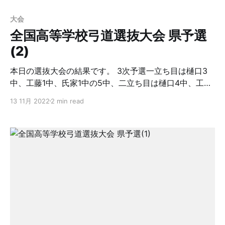
お振込み口座】 口座名「浦高弓友会」 三菱UFJ銀行 用
大会
賀出張所(普) 3876446
全国高等学校弓道選抜大会 県予選
(2)
本日の選抜大会の結果です。 3次予選一立ち目は樋口3
中、工藤1中、氏家1中の5中、二立ち目は樋口4中、工藤
4中、氏家1中の9中。予選からの累計29中で4位通過し
13 11月 2022
2 min read
リーグ戦に進出しました。 リーグ戦1回戦は坂戸西8中、
浦高は樋口3中、工藤1中。氏家1中の5中で敗戦。2回戦
は浦高樋口4中、工藤4中、氏家2中の計10中、対戦相手
の春日部東は5中で浦高の勝利。 3回戦は浦高樋口3中、
工藤3中、氏家1中の計7中。対戦相手の川越南は8中で浦
高の敗戦。よって1勝2敗で春日部東と順位決めの競射。
3本目で浦高が3本詰めて勝利し3位となりました。 なお
個人戦は樋口選手予選1次2次で8射皆中、今日の3次は7
中/8射で計15中で個人優勝しました。熊本の本大会に出
場です。 コロナ感染で学年閉鎖され十分な練習ができ