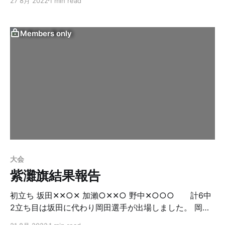
27 8月 2022
1 min read
める遠近競射へ。詰めて６位に入賞、第41回関東高校弓
道個人選手権選抜大会への出場を決めました。 本戦でも
応援よろしくお願いいたします。
Members only
大会
紫灘旗結果報告
初立ち 坂田✕✕○✕ 加瀨○✕✕○ 野中✕○○○ 計6中
2立ち目は坂田に代わり岡田選手が出場しました。 岡田
✕✕‪✕‬○ 加瀨‪‪✕‬✕○○ 野中✕○‪‪✕‬‪‪✕‬ 計4中 合計10中に