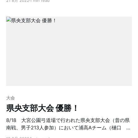
21 8月 2022
1 min read
終わりました。この3年生たちは6月に神奈川県海老名市
で行われた関東大会で見事3位に入賞したメンバー達で
す。 3年生になってからの60メートル遠的の練習を開始
し、夏合宿でも集中練習、埼玉に帰っても武道館や大宮
公園弓道場で遠的練習を 重ね初の連覇を狙いましたが残
念でした。皆さん、武藤先生、お疲れ様でした。 なお岡
田選手は8/25の関東個人選抜大会の県予選に挑戦しま
す。 今大会のプログラムは、前回大会優勝メンバーの三
人(山中、菅、東海枝)が表紙を飾った。三人はそれぞれ
上智大学、東北大学、早稲田大学で活躍中。先日の全日
本学生弓道遠的選手権大会では、山中OBが第六位という
成績を残した。
大会
県央支部大会 優勝！
8/18 大宮公園弓道場で行われた県央支部大会（昔の県
南戦、男子213人参加）において浦高Aチーム（樋口 慶
選手4中、宮原健太選手5中、鈴木晶太郎選手7中）は24