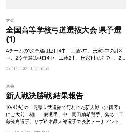
ず、満足した状態でないにもかかわらずチーム第3位、
個人は樋口選手優勝と大変立派な成績でした。 これで来
年の関東大会予選に3チームの参加が可能となりまし
大会
た。また来年のインターハイ出場を目指して練習に励ん
全国高等学校弓道選抜大会 県予選
でほしいですね。大変楽しみです。
(1)
Aチームの1次予選は樋口4中、工藤2中、氏家2中の計8
中、2次予選は樋口4中、工藤2中、氏家1中の計7中。24
射合計15中で3位通過です。 Bチームの1次予選は畑中2
08 11月 2022
1 min read
中、岡田2中、鈴木2中の計6中、2次予選は畑中残念、岡
田2中、鈴木3中の計5中。24射合計11中で敗退。 Cチー
ムの1次予選は今藤残念、宮原1中、渡邊2中の計3中で敗
大会
退でした。 3次予選は一人8射のチーム24射、1次2次の
新人戦決勝戦 結果報告
累計48射での的中数で4校に絞られリーグ戦を行いま
す。 優勝校のみが熊本での本戦出場です。 3次決勝は、
10/4(火)の上尾県立武道館で行われた新人戦（無観客）
11/12日（土）上尾の県立武道館で行われます。 3次決勝
には大前：樋口 慶選手、中：岡田紬希選手、落ち：工
までの1週間みっちり練習して優勝を勝ち取ってほしいと
藤僚真選手、サブ鈴木晶太郎選手で決勝トーナメントに
思います。大いに応援しましょう。
臨みました。 1回戦は慶應志木が2中/12射、浦高（樋口4