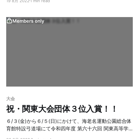
19 8月 2022
1 min read
射16中で団体戦優勝しました。 浦高Bチームは（岡田紬
希選手6中、伊東直輝選手4中、畑中謙汰選手4中）24射
14中で団体戦4位に入りました。個人戦では鈴木選手が7
Members only
中で3位、岡田選手が6中で6位、氏家凌雅選手が6中で7
位に入りました。 8月25日に行われる関東個人選抜大会
埼玉県予選に向けてしっかりと調整の結果を出しまし
た。予選が楽しみです。 紫灘旗はいよいよ8/20日予
選、21日決勝です。結果が入り次第掲載します。ご期待
ください。
大会
祝・関東大会団体３位入賞！！
６/３(金)から６/５(日)にかけて、海老名運動公園総合体
育館特設弓道場にて令和四年度 第六十六回 関東高等学
校弓道大会が行われました。浦和高校は、先日の県大会