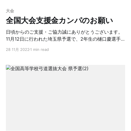
大会
全国大会支援金カンパのお願い
日頃からのご支援・ご協力誠にありがとうございます。
11月12日に行われた埼玉県予選で、2年生の樋口慶選手
が個人戦で16射15中の圧倒的な成績で優勝し、12月23日
28 11月 2022
1 min read
に熊本市で行われる全国大会に出場します。コロナ禍で
無観客試合になり応援団は送れませんが、できる限りの
応援・支援をしたいと思います。YouTubeでの映像配信
もあります。 なお、団体戦は、一次二次予選を突破して
リーグ戦まで進んだものの3位の成績に涙を飲みまし
た。 全国大会への支援金は、弓友会としては通常予算に
組んでいないためカンパのお願いをしています。経過と
結果は、こちらのHPにて更新してまいります。 お振込
み口座は以下に記載しますが、セキュリティの都合上、
ログイン中の方のみに表示されます。ログインできない
場合は、urakonoyumi@gmail.comまでお知らせくださ
い。 すぐにお振込み口座を返信いたします。 【ご寄付