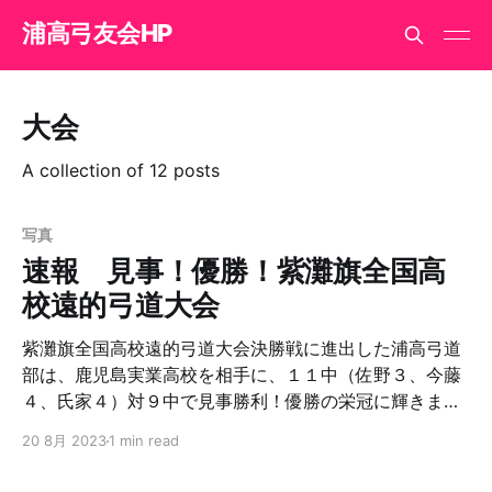
浦高弓友会HP
大会
A collection of 12 posts
写真
速報 見事！優勝！紫灘旗全国高
校遠的弓道大会
紫灘旗全国高校遠的弓道大会決勝戦に進出した浦高弓道
部は、鹿児島実業高校を相手に、１１中（佐野３、今藤
４、氏家４）対９中で見事勝利！優勝の栄冠に輝きまし
た。2019年大会以来、新型コロナでの大会開催中止を挟
20 8月 2023
1 min read
んでの２大会ぶり、２度目の優勝です。おめでとう！そ
して有難う！ 8/29 下に写真を追記します。弓友会会員