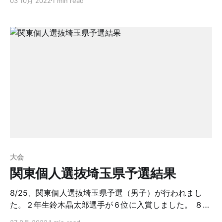
03 10月 2022
1 min read
手2中）5中、累計10中でした。 32チームの決勝トーナ
メントには10中での射詰で負け、決勝トーナメント進出
とはなりませんでした。 Bチーム（樋口選手2中、岡田
選手3中、鈴木選手2中）は7中で1次通過、2次は（樋口
選手3中、岡田選手3中、鈴木選手3中）9中で累計16中
の4位タイで決勝トーナメント進出しました。 32チーム
による決勝トーナメントは10/4日（火曜日上尾の県立武
道館）で13時40分から行われます。 この新人戦では成
績上位2校が青森にて行われる東日本大会への出場権を
得ます。東日本大会に出場すべく、頑張ってほしいです
ね。
大会
関東個人選抜埼玉県予選結果
8/25、関東個人選抜埼玉県予選（男子）が行われまし
た。２年生鈴木晶太郎選手が６位に入賞しました。 ８射
７中で決勝射詰へ。尺二４本目まで詰め、４～７位を決